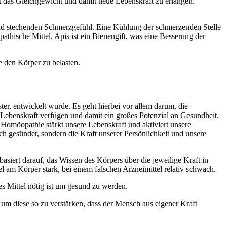
st das Gleichgewicht und damit neue Lebenskraft zu erlangen.
nd stechenden Schmerzgefühl. Eine Kühlung der schmerzenden Stelle
thische Mittel. Apis ist ein Bienengift, was eine Besserung der
e den Körper zu belasten.
, entwickelt wurde. Es geht hierbei vor allem darum, die
Lebenskraft verfügen und damit ein großes Potenzial an Gesundheit.
Homöopathie stärkt unsere Lebenskraft und aktiviert unsere
ich gesünder, sondern die Kraft unserer Persönlichkeit und unsere
siert darauf, das Wissen des Körpers über die jeweilige Kraft in
 am Körper stark, bei einem falschen Arzneimittel relativ schwach.
s Mittel nötig ist um gesund zu werden.
m diese so zu verstärken, dass der Mensch aus eigener Kraft