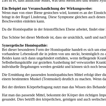
Ziel ist es, dass ähnlichste Mittel, was dem Menschen und seinen Sy
Ein Beispiel zur Veranschaulichung der Wirkungsweise:
Wenn man von einer Biene gestochen wird, kommt es an der Einstich
bringt in der Regel Linderung. Diese Symptome gleichen auch denen v
Beschwerden einleiten kann.
Da die Homöopathie in der feinstofflichen Ebene arbeitet, findet ein
Das Schöne bei dieser Methode ist, dass sie ursächlich, sanft und nach
Synergetische Homöopathie:
Bei dieser besonderen Form der Homöopathie handelt es sich um eine
vorhandene Lebenskraft die in jedem von uns steckt, bestmöglich zu 
Beides kann sich dann ungehindert entfalten, wenn tiefliegende Kran
Selbstheilungskräfte zur gezielten Ausheilung tief verwurzelter Krank
individuelle Begabungen werden gestärkt und können sich noch besser
Die Ermittlung der passenden homöopathischen Mittel erfolgt über die
einem bestimmten Muskel (Testmuskel) deutlich zu machen. Wenn das r
Bei der direkten Körperbefragung nutzt man das Wissen des Behandel
Hat man das passende Mittel, bekommt der Körper den richtigen Impu
gesundet. Dies betrifft den körperlichen, geistigen und auch seelische